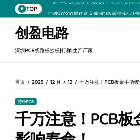
跳
TOP
口碑好的10层任意互连HDI板诚信企业 | 
转
到
口碑好的10层任意互连HDI板生产厂家 | 高
内
创盈电路
容
好用的HDI盲埋孔板推荐：专业品质，值得信
HDI盲埋孔板，揭秘靠谱之选，优质HDI
深圳PCB线路板抄板|打样|生产厂家
八层二阶HDI电路板企业推荐 | 高精密PC
八层二阶HDI电路板 – 源头直供，品质卓
首页
2025
12 月
12
千万注意！PCB板金手指
好用的八层二阶HDI电路板生产厂家 | 专业
靠谱的八层二阶HDI电路板厂家排名 | 专业
特种PCB
六层二阶HDI线路板哪个公司经验丰富 | 专
千万注意！PCB
影响寿命！