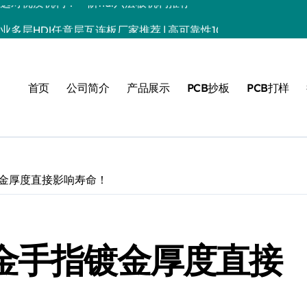
专业多层HDI任意层互连板厂家推荐 | 高可靠性10层任意阶HDI板
精度任意层互连HDI打样批量 | 10层HDI板厂家推荐
赖 | HDI盲埋孔板选购指南
首页
公司简介
产品展示
PCB抄板
PCB打样
盲埋孔板推荐
B打样批量生产 | 多层HDI板厂家直供
越的优选之选 – PCB电路板源头厂家
镀金厚度直接影响寿命！
定制高品质PCB | HDI电路板生产批量首选
品质，值得信赖 | HDI电路板厂家推荐
业制造首选 | HDI线路板定制专家
板金手指镀金厚度直接