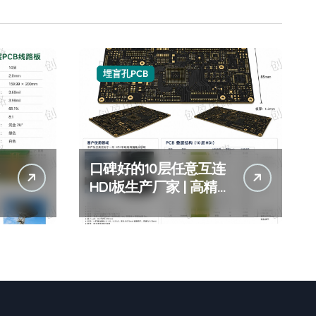
埋盲孔PCB
口碑好的10层任意互连
多
HDI板生产厂家 | 高精度
任意层互连HDI打样批
量 | 10层HDI板厂家推荐