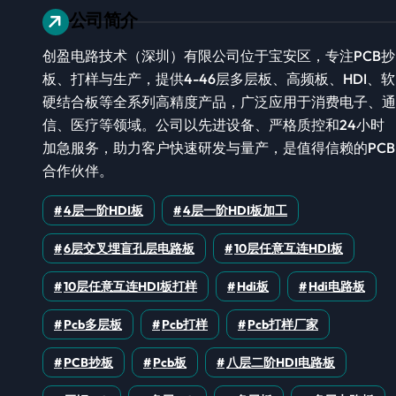
公司简介
创盈电路技术（深圳）有限公司位于宝安区，专注PCB抄
板、打样与生产，提供4-46层多层板、高频板、HDI、软
硬结合板等全系列高精度产品，广泛应用于消费电子、通
信、医疗等领域。公司以先进设备、严格质控和24小时
加急服务，助力客户快速研发与量产，是值得信赖的PCB
合作伙伴。
4层一阶HDI板
4层一阶HDI板加工
6层交叉埋盲孔层电路板
10层任意互连HDI板
10层任意互连HDI板打样
Hdi板
Hdi电路板
Pcb多层板
Pcb打样
Pcb打样厂家
PCB抄板
Pcb板
八层二阶HDI电路板