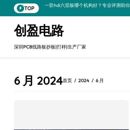
跳
TOP
口碑好的10层任意互连HDI板诚信企业 | 
转
到
口碑好的10层任意互连HDI板生产厂家 | 高
内
创盈电路
容
好用的HDI盲埋孔板推荐：专业品质，值得信
HDI盲埋孔板，揭秘靠谱之选，优质HDI
深圳PCB线路板抄板|打样|生产厂家
八层二阶HDI电路板企业推荐 | 高精密PC
八层二阶HDI电路板 – 源头直供，品质卓
6 月 2024
好用的八层二阶HDI电路板生产厂家 | 专业
首页
2024
6 月
靠谱的八层二阶HDI电路板厂家排名 | 专业
六层二阶HDI线路板哪个公司经验丰富 | 专