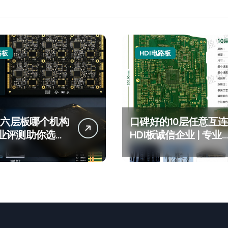
路板
HDI电路板
di六层板哪个机构
口碑好的10层任意互连
业评测助你选对
HDI板诚信企业 | 专业
构！一阶hdi六层
层HDI任意层互连板厂
推荐
家推荐 | 高可靠性10层
任意阶HDI板定制服务