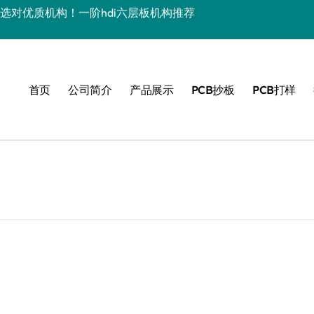
专业多层HDI任意层互连板厂家推荐 | 高可靠性10层任意阶HDI板
精度任意层互连HDI打样批量 | 10层HDI板厂家推荐
赖 | HDI盲埋孔板选购指南
首页
公司简介
产品展示
PCB抄板
PCB打样
盲埋孔板推荐
B打样批量生产 | 多层HDI板厂家直供
越的优选之选 – PCB电路板源头厂家
定制高品质PCB | HDI电路板生产批量首选
品质，值得信赖 | HDI电路板厂家推荐
业制造首选 | HDI线路板定制专家