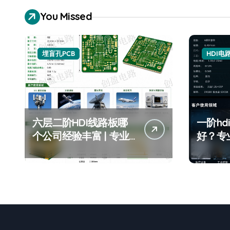
You Missed
埋盲孔PCB
HDI电
六层二阶HDI线路板哪
一阶h
个公司经验丰富 | 专业
好？专
制造首选 | HDI线路板定
优质机
制专家
板机构