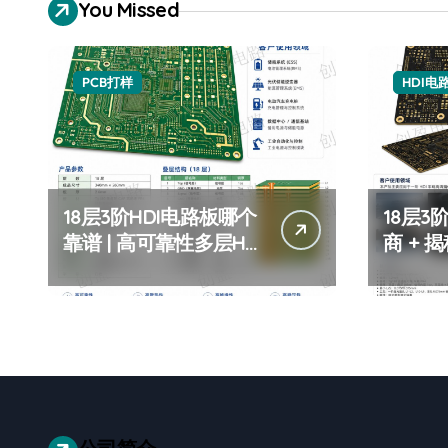
You Missed
PCB打样
HDI电
18层3阶HDI电路板哪个
18层3
靠谱 | 高可靠性多层HDI
商 +
板厂家推荐 | 18层3阶
+ 18
HDI板定制