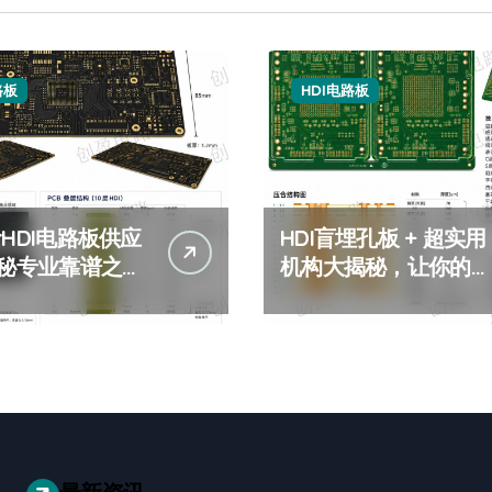
路板
HDI电路板
阶HDI电路板供应
HDI盲埋孔板 + 超实用
 揭秘专业靠谱之选
机构大揭秘，让你的选
层3阶HDI电路板
择不再纠结 + 好用的
HDI盲埋孔板推荐