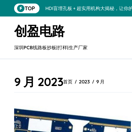
跳
TOP
HDI盲埋孔板 + 超实用机构大揭秘，让你
转
到
HDI盲埋孔板 + 超好用的优质服务之选 + 
内
创盈电路
容
六层二阶HDI线路板哪个公司经验丰富 | 专
一阶hdi六层板哪个机构好？专业评测助你
深圳PCB线路板抄板|打样|生产厂家
口碑好的10层任意互连HDI板诚信企业 | 
口碑好的10层任意互连HDI板生产厂家 | 高
9 月 2023
好用的HDI盲埋孔板推荐：专业品质，值得信
首页
2023
9 月
HDI盲埋孔板，揭秘靠谱之选，优质HDI
18层3阶HDI电路板哪个靠谱 | 高可靠性多层