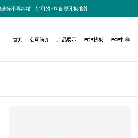
的选择不再纠结 + 好用的HDI盲埋孔板推荐
HDI盲埋孔板服务商
业制造首选 | HDI线路板定制专家
首页
公司简介
产品展示
PCB抄板
PCB打样
选对优质机构！一阶hdi六层板机构推荐
专业多层HDI任意层互连板厂家推荐 | 高可靠性10层任意阶HDI板
精度任意层互连HDI打样批量 | 10层HDI板厂家推荐
赖 | HDI盲埋孔板选购指南
盲埋孔板推荐
HDI板厂家推荐 | 18层3阶HDI板定制