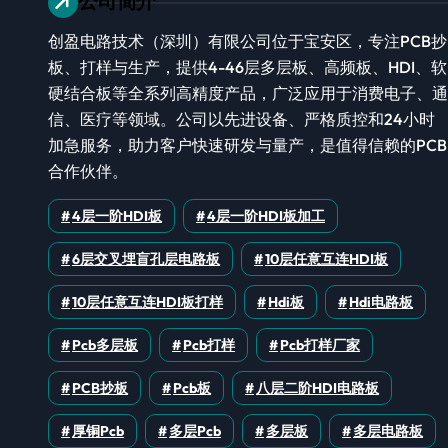
公司简介
创盈电路技术（深圳）有限公司位于宝安区，专注PCB抄
板、打样与生产，提供4-46层多层板、高频板、HDI、软
硬结合板等全系列高精度产品，广泛应用于消费电子、通
信、医疗等领域。公司以先进设备、严格质控和24小时
加急服务，助力客户快速研发与量产，是值得信赖的PCB
合作伙伴。
4层一阶HDI板
4层一阶HDI板加工
6层交叉埋盲孔层电路板
10层任意互连HDI板
10层任意互连HDI板打样
Hdi板
Hdi电路板
Pcb多层板
Pcb打样
Pcb打样厂家
PCB抄板
Pcb板
八层二阶HDI电路板
厚铜pcb
多层pcb
多层板
多层电路板