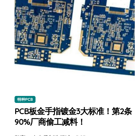
特种PCB
PCB板金手指镀金3大标准！第2条
90%厂商偷工减料！