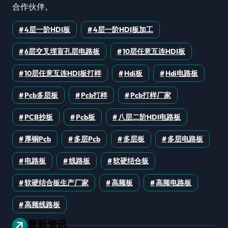
合作伙伴。
4层一阶HDI板
4层一阶HDI板加工
6层交叉埋盲孔层电路板
10层任意互连HDI板
10层任意互连HDI板打样
Hdi板
Hdi电路板
Pcb多层板
Pcb打样
Pcb打样厂家
PCB抄板
Pcb板
八层二阶HDI电路板
厚铜pcb
多层pcb
多层板
多层电路板
电路板
线路板
软硬结合板
软硬结合板生产厂家
高频板
高频电路板
高频线路板
最新资讯