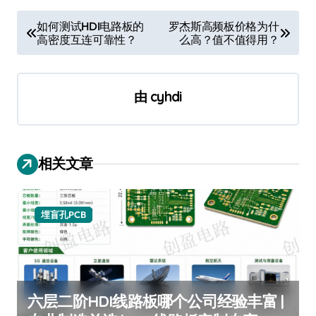
文
如何测试HDI电路板的
罗杰斯高频板价格为什
高密度互连可靠性？
么高？值不值得用？
章
导
航
由
cyhdi
相关文章
埋盲孔PCB
六层二阶HDI线路板哪个公司经验丰富 |