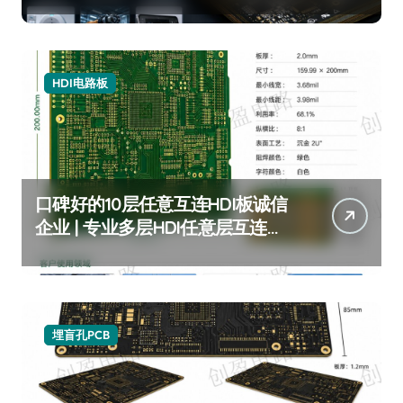
HDI电路板
口碑好的10层任意互连HDI板诚信
企业 | 专业多层HDI任意层互连板
厂家推荐 | 高可靠性10层任意阶
HDI板定制服务
埋盲孔PCB