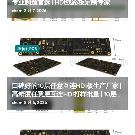
专业制造首选 | HDI线路板定制专家
chen
8 月 7, 2026
埋盲孔PCB
口碑好的10层任意互连HDI板生产厂家 |
高精度任意层互连HDI打样批量 | 10层
HDI板厂家推荐
chen
8 月 6, 2026