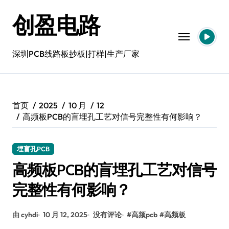
跳
创盈电路
转
到
内
容
深圳PCB线路板抄板|打样|生产厂家
首页
2025
10 月
12
高频板PCB的盲埋孔工艺对信号完整性有何影响？
埋盲孔PCB
高频板PCB的盲埋孔工艺对信号
完整性有何影响？
由 cyhdi
10 月 12, 2025
没有评论
#
高频pcb
#
高频板