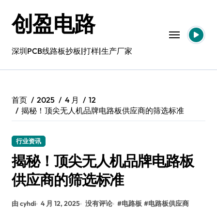
跳
创盈电路
转
到
内
容
深圳PCB线路板抄板|打样|生产厂家
首页
2025
4 月
12
揭秘！顶尖无人机品牌电路板供应商的筛选标准
行业资讯
揭秘！顶尖无人机品牌电路板
供应商的筛选标准
由 cyhdi
4 月 12, 2025
没有评论
#
电路板
#
电路板供应商