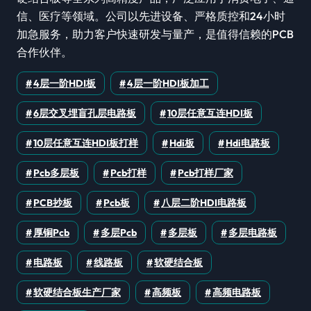
信、医疗等领域。公司以先进设备、严格质控和24小时
加急服务，助力客户快速研发与量产，是值得信赖的PCB
合作伙伴。
4层一阶HDI板
4层一阶HDI板加工
6层交叉埋盲孔层电路板
10层任意互连HDI板
10层任意互连HDI板打样
Hdi板
Hdi电路板
Pcb多层板
Pcb打样
Pcb打样厂家
PCB抄板
Pcb板
八层二阶HDI电路板
厚铜pcb
多层pcb
多层板
多层电路板
电路板
线路板
软硬结合板
软硬结合板生产厂家
高频板
高频电路板