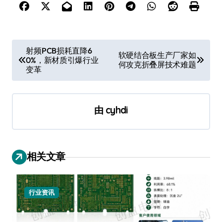
文
射频PCB损耗直降6
软硬结合板生产厂家如
0%，新材质引爆行业
章
何攻克折叠屏技术难题
变革
导
航
由
cyhdi
相关文章
行业资讯