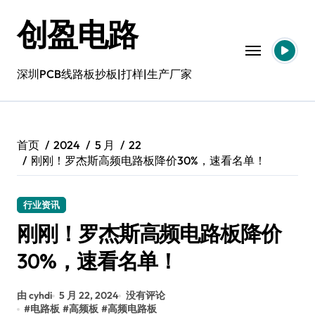
跳
创盈电路
转
到
内
容
深圳PCB线路板抄板|打样|生产厂家
首页
2024
5 月
22
刚刚！罗杰斯高频电路板降价30%，速看名单！
行业资讯
刚刚！罗杰斯高频电路板降价
30%，速看名单！
由 cyhdi
5 月 22, 2024
没有评论
#
电路板
#
高频板
#
高频电路板