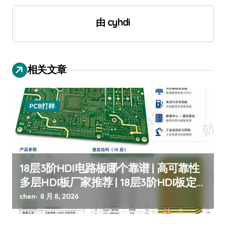
航
由
cyhdi
相关文章
PCB打样
18层3阶HDI电路板哪个靠谱 | 高可靠性
多层HDI板厂家推荐 | 18层3阶HDI板定
制
chen
8 月 8, 2026