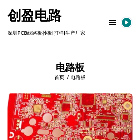
跳
创盈电路
转
到
内
容
深圳PCB线路板抄板|打样|生产厂家
电路板
首页
电路板