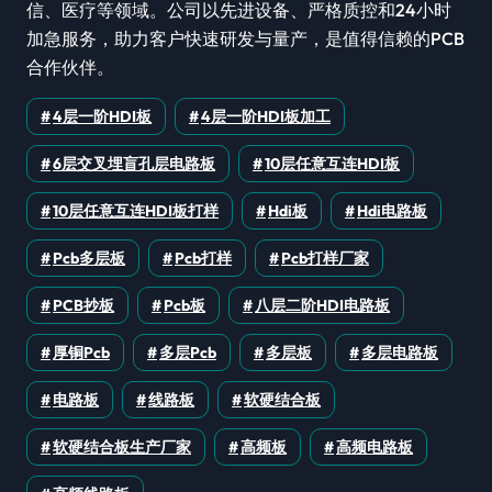
信、医疗等领域。公司以先进设备、严格质控和24小时
加急服务，助力客户快速研发与量产，是值得信赖的PCB
合作伙伴。
4层一阶HDI板
4层一阶HDI板加工
6层交叉埋盲孔层电路板
10层任意互连HDI板
10层任意互连HDI板打样
Hdi板
Hdi电路板
Pcb多层板
Pcb打样
Pcb打样厂家
PCB抄板
Pcb板
八层二阶HDI电路板
厚铜pcb
多层pcb
多层板
多层电路板
电路板
线路板
软硬结合板
软硬结合板生产厂家
高频板
高频电路板