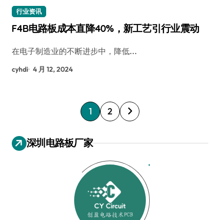
行业资讯
F4B电路板成本直降40%，新工艺引行业震动
在电子制造业的不断进步中，降低...
cyhdi
4 月 12, 2024
文
1
2
章
分
深圳电路板厂家
页