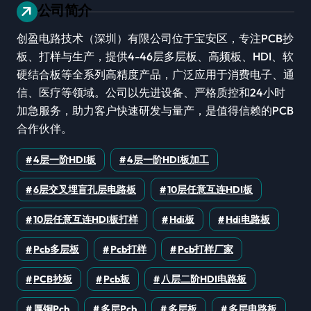
公司简介
创盈电路技术（深圳）有限公司位于宝安区，专注PCB抄
板、打样与生产，提供4-46层多层板、高频板、HDI、软
硬结合板等全系列高精度产品，广泛应用于消费电子、通
信、医疗等领域。公司以先进设备、严格质控和24小时
加急服务，助力客户快速研发与量产，是值得信赖的PCB
合作伙伴。
4层一阶HDI板
4层一阶HDI板加工
6层交叉埋盲孔层电路板
10层任意互连HDI板
10层任意互连HDI板打样
Hdi板
Hdi电路板
Pcb多层板
Pcb打样
Pcb打样厂家
PCB抄板
Pcb板
八层二阶HDI电路板
厚铜pcb
多层pcb
多层板
多层电路板