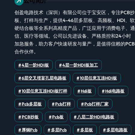
公司简介
创盈电路技术（深圳）有限公司位于宝安区，专注PCB抄
板、打样与生产，提供4-46层多层板、高频板、HDI、软
硬结合板等全系列高精度产品，广泛应用于消费电子、通
信、医疗等领域。公司以先进设备、严格质控和24小时
加急服务，助力客户快速研发与量产，是值得信赖的PCB
合作伙伴。
4层一阶HDI板
4层一阶HDI板加工
6层交叉埋盲孔层电路板
10层任意互连HDI板
10层任意互连HDI板打样
Hdi板
Hdi电路板
Pcb多层板
Pcb打样
Pcb打样厂家
PCB抄板
Pcb板
八层二阶HDI电路板
厚铜pcb
多层pcb
多层板
多层电路板