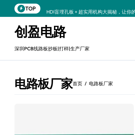
跳
TOP
HDI盲埋孔板 + 超实用机构大揭秘，让你
转
到
HDI盲埋孔板 + 超好用的优质服务之选 + 
内
创盈电路
容
六层二阶HDI线路板哪个公司经验丰富 | 专
一阶hdi六层板哪个机构好？专业评测助你
深圳PCB线路板抄板|打样|生产厂家
口碑好的10层任意互连HDI板诚信企业 | 
口碑好的10层任意互连HDI板生产厂家 | 高
电路板厂家
好用的HDI盲埋孔板推荐：专业品质，值得信
首页
电路板厂家
HDI盲埋孔板，揭秘靠谱之选，优质HDI
18层3阶HDI电路板哪个靠谱 | 高可靠性多层