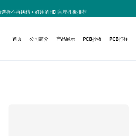
的选择不再纠结 + 好用的HDI盲埋孔板推荐
HDI盲埋孔板服务商
业制造首选 | HDI线路板定制专家
首页
公司简介
产品展示
PCB抄板
PCB打样
选对优质机构！一阶hdi六层板机构推荐
专业多层HDI任意层互连板厂家推荐 | 高可靠性10层任意阶HDI板
精度任意层互连HDI打样批量 | 10层HDI板厂家推荐
赖 | HDI盲埋孔板选购指南
盲埋孔板推荐
HDI板厂家推荐 | 18层3阶HDI板定制