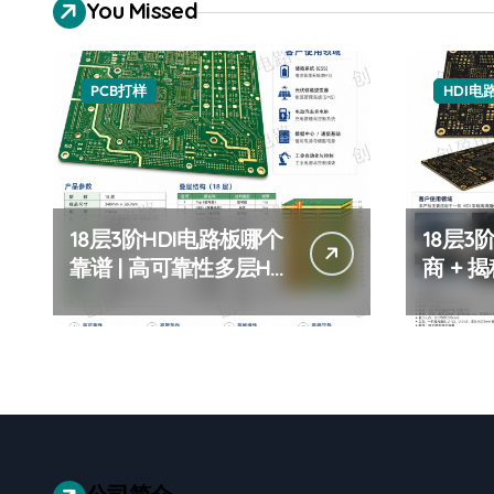
You Missed
PCB打样
HDI电
18层3阶HDI电路板哪个
18层3
靠谱 | 高可靠性多层HDI
商 +
板厂家推荐 | 18层3阶
+ 18
HDI板定制