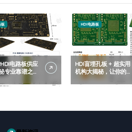
路板
HDI电路板
阶HDI电路板供应
HDI盲埋孔板 + 超实用
 揭秘专业靠谱之选
机构大揭秘，让你的选
层3阶HDI电路板
择不再纠结 + 好用的
HDI盲埋孔板推荐