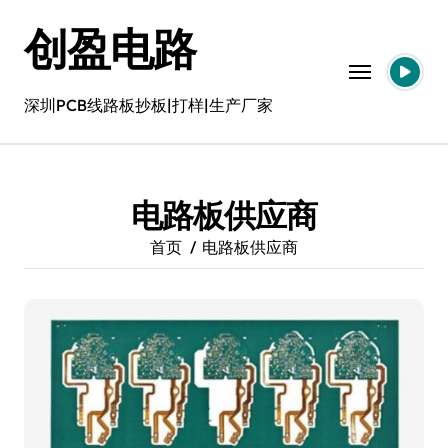
跳
创盈电路
转
到
内
容
深圳PCB线路板抄板|打样|生产厂家
电路板供应商
首页
电路板供应商